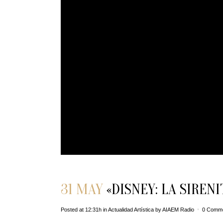
31 MAY
«DISNEY: LA SIRENI
Posted at 12:31h
in
Actualidad Artística
by
AIAEM Radio
0 Comm