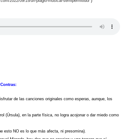
o.com/2022/09/15/un-plagio-musical-semipermitido/
)
Contras:
isfrutar de las canciones originales como esperas, aunque, los
l (Úrsula), en la parte física, no logra acojonar o dar miedo como
 esto NO es lo que más afecta, ni presomina).