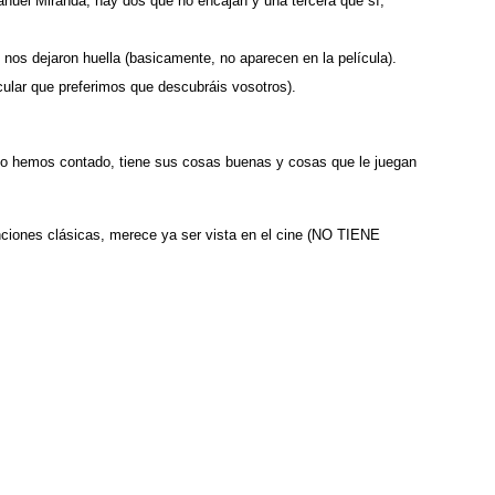
nuel Miranda, hay dos que no encajan y una tercera que sí,
 nos dejaron huella (basicamente, no aparecen en la película).
ular que preferimos que descubráis vosotros).
mo hemos contado, tiene sus cosas buenas y cosas que le juegan
anciones clásicas, merece ya ser vista en el cine (NO TIENE