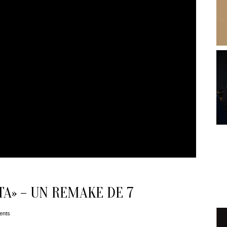
TA» – UN REMAKE DE 7
ents