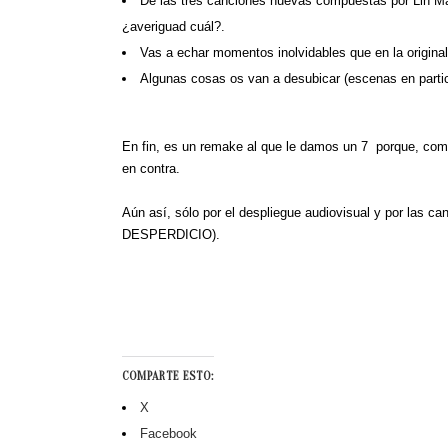
De las tres canciones nuevas compuestas por Lin Ma
¿averiguad cuál?.
Vas a echar momentos inolvidables que en la original
Algunas cosas os van a desubicar (escenas en partic
En fin, es un remake al que le damos un 7 porque, co
en contra.
Aún así, sólo por el despliegue audiovisual y por las c
DESPERDICIO).
COMPARTE ESTO:
X
Facebook