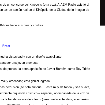
 de un concurso del Kinépolis (otra vez), AIAEM Radio asistió al
nita» en acción real en el Kinépolis de la Ciudad de la Imagen de
9 que tiene sus pros y contras.
Pros:
 mucha vistosidad y con un diseño apabullante.
 para ser una joven promesa.
ial de prensa, la corta aparición de Javier Bardém como Rey Tritón
real y ordenador, está genial logrado.
o más percusión (se nota aunque…, está muy de fondo y sea suave,
de ambiente orquestal cósmico – espacial, acompañada de la voz de
o a la banda sonora de «Tron» (para que lo entendáis, aquí tenéis