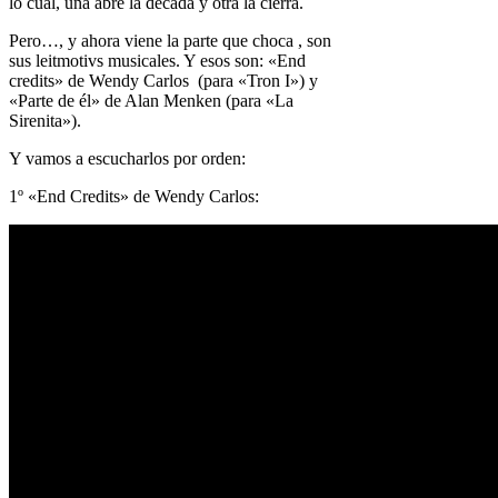
lo cual, una abre la década y otra la cierra.
Pero…, y ahora viene la parte que choca , son
sus leitmotivs musicales. Y esos son: «End
credits» de Wendy Carlos (para «Tron I») y
«Parte de él» de Alan Menken (para «La
Sirenita»).
Y vamos a escucharlos por orden:
1º «End Credits» de Wendy Carlos: