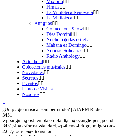
Mixtoria
Firmas
La Viniloteca Renovada
La Viniloteca
Antiguos
Connections Show
Dies Domini
Noche bajo las estrellas
Mañana es Domingo
Noticias Solidarias
Radio Anthology
Actualidad
Colecciones musicales
Novedades
Secretos
Eventos
Libro de Visitas
Nosotros
¿Un plagio musical semipermitido? | AIAEM Radio
3431
wp-singular,post-template-default,single,single-post,postid-
3431,single-format-standard,wp-theme-bridge,bridge-core-
2.6.7,qode-page-transition-