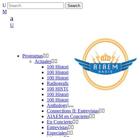
Programas
Actuales
100 Historias VI – Sexto código
100 Historias V – Quinto Aniversario
100 Historias IV – Cuarta Galaxia
Radiografias
100 HISTORIAS: III VÍA
100 Historias. Segunda Dimensión
100 Historias
Anthology
Connections II: Entrevistas
AIAEM en Concierto
En Concierto
Entrevistas
Especiales