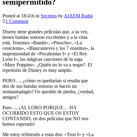
semipermitido?
Posted at 18:41h
in
Secretos
by
AIAEM Radio
1 Comment
Diseny tiene grandes películas que, a su vez,
tienen bandas sonoras excelentes y a la vista
está. Tenemos «Bambi», «Pinocho», «La
cenicienta», «Blancanieves y los 7 enanitos», la
majestuosidad de «Pocahontas I» y «El Rey
León I», las mágicas canciones de la saga
«Mary Poppins». ¿Quién no lo va a negar?. El
repertorio de Disney es muy amplio.
PERO…, ¿cómo os quedaríais si resulta que
dos de sus bandas sonoras se hacen un
semiautoplagio? Os quedáis de piedra, ¿verdad,
amigos?
Pues…, ¡AL LORO PORQUE… HA
OCURRIDO ESTO QUE OS ESTOY
CONTANDO, en dos películas que NO nos
hemos esperado!
Me estoy refiriendo a estas dos: «Tron I» y «La