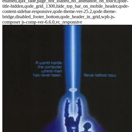
enabled,ajax_fade,page_not_loaded,,no_animation_on_touch,qode-
title-hidden,qode_grid_1300,hide_top_bar_on_mobile_header,qode-
content-sidebar-responsive,qode-theme-ver-25.2,qode-theme-
bridge,disabled_footer_bottom,qode_header_in_grid,wpb-js-
composer js-comp-ver-6.6.0,vc_responsive