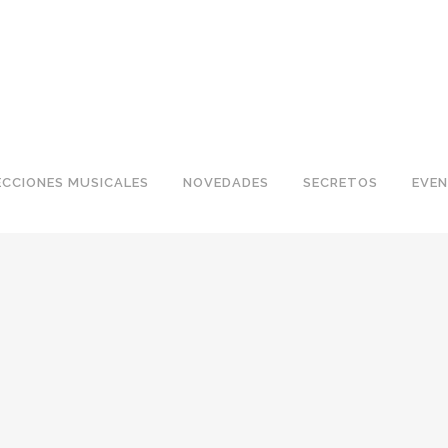
ECCIONES MUSICALES
NOVEDADES
SECRETOS
EVE
24 noviembre, 2016
BIENVENIDOS
5 años después empieza una nueva etapa para AIAEM
Radio y tengo algo que contarte entra aquí...
READ MORE