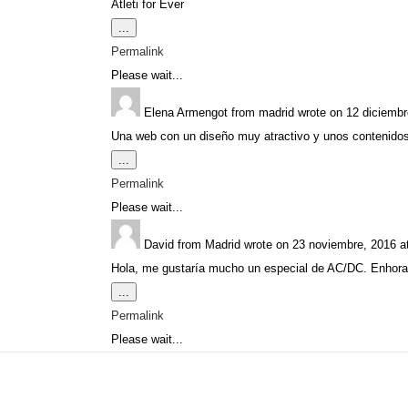
Atleti for Ever
Toggle
...
this
Permalink
metabox.
Please wait...
Elena Armengot
from
madrid
wrote on
12 diciembr
Una web con un diseño muy atractivo y unos contenidos 
Toggle
...
this
Permalink
metabox.
Please wait...
David
from
Madrid
wrote on
23 noviembre, 2016
a
Hola, me gustaría mucho un especial de AC/DC. Enhora
Toggle
...
this
Permalink
metabox.
Please wait...