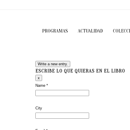
PROGRAMAS
ACTUALIDAD
COLECC
ESCRIBE LO QUE QUIERAS EN EL LIBRO
Hide
x
this
Name
*
form.
City