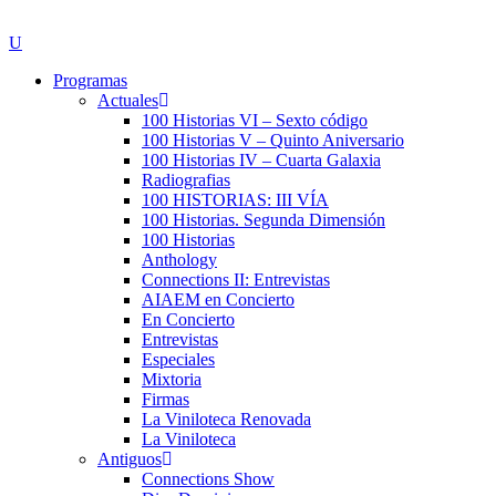
Programas
Actuales
100 Historias VI – Sexto código
100 Historias V – Quinto Aniversario
100 Historias IV – Cuarta Galaxia
Radiografias
100 HISTORIAS: III VÍA
100 Historias. Segunda Dimensión
100 Historias
Anthology
Connections II: Entrevistas
AIAEM en Concierto
En Concierto
Entrevistas
Especiales
Mixtoria
Firmas
La Viniloteca Renovada
La Viniloteca
Antiguos
Connections Show