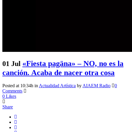
«Fiesta pagäna» – NO, no es la
01 Jul
canción. Acaba de nacer otra cosa
Posted at 10:34h
in
Actualidad Artística
by
AIAEM Radio
0
Comments
0
Likes
Share