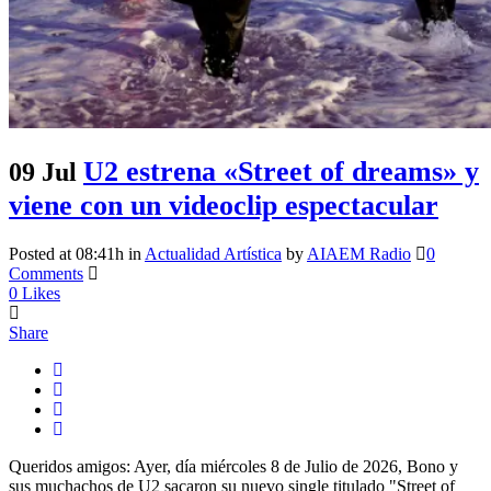
U2 estrena «Street of dreams» y
09 Jul
viene con un videoclip espectacular
Posted at 08:41h
in
Actualidad Artística
by
AIAEM Radio
0
Comments
0
Likes
Share
Queridos amigos: Ayer, día miércoles 8 de Julio de 2026, Bono y
sus muchachos de U2 sacaron su nuevo single titulado "Street of