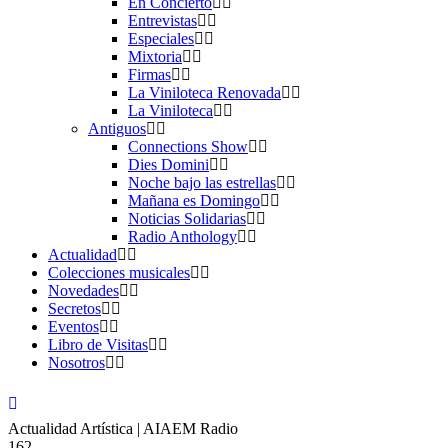
En Concierto
Entrevistas
Especiales
Mixtoria
Firmas
La Viniloteca Renovada
La Viniloteca
Antiguos
Connections Show
Dies Domini
Noche bajo las estrellas
Mañana es Domingo
Noticias Solidarias
Radio Anthology
Actualidad
Colecciones musicales
Novedades
Secretos
Eventos
Libro de Visitas
Nosotros
Actualidad Artística | AIAEM Radio
162