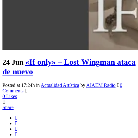
«If only» – Lost Wingman ataca
24 Jun
de nuevo
Posted at 17:24h
in
Actualidad Artística
by
AIAEM Radio
0
Comments
0
Likes
Share