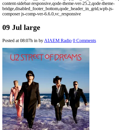
content-sidebar-responsive,qode-theme-ver-25.2,qode-theme-
bridge,disabled_footer_bottom,qode_header_in_grid,wpb-js-
composer js-comp-ver-6.6.0,vc_responsive
09 Jul
large
Posted at 08:07h
in
by
AIAEM Radio
0 Comments