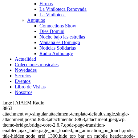
Firmas
La Viniloteca Renovada
La Viniloteca
Antiguos
Connections Show
Dies Domini
Noche bajo las estrellas
Mañana es Domingo
Noticias Solidarias
Radio Anthology
Actualidad
Colecciones musicales
Novedades
Secretos
Eventos
Libro de Visitas
Nosotros
large | AIAEM Radio
8863
attachment,wp-singular,attachment-template-default,single,single-
attachment,postid-8863,attachmentid-8863,attachment-jpeg,wp-
theme-bridge,bridge-core-2.6.7,qode-page-transition-
enabled,ajax_fade,page_not_loaded,,no_animation_on_touch,qode-
title-hidden,qode_grid_1300,hide_top_bar_on_mobile_header,qode-