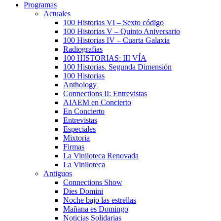
Programas
Actuales
100 Historias VI – Sexto código
100 Historias V – Quinto Aniversario
100 Historias IV – Cuarta Galaxia
Radiografias
100 HISTORIAS: III VÍA
100 Historias. Segunda Dimensión
100 Historias
Anthology
Connections II: Entrevistas
AIAEM en Concierto
En Concierto
Entrevistas
Especiales
Mixtoria
Firmas
La Viniloteca Renovada
La Viniloteca
Antiguos
Connections Show
Dies Domini
Noche bajo las estrellas
Mañana es Domingo
Noticias Solidarias