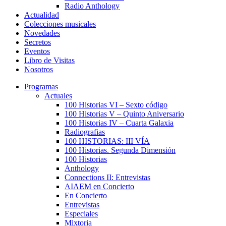
Radio Anthology
Actualidad
Colecciones musicales
Novedades
Secretos
Eventos
Libro de Visitas
Nosotros
Programas
Actuales
100 Historias VI – Sexto código
100 Historias V – Quinto Aniversario
100 Historias IV – Cuarta Galaxia
Radiografias
100 HISTORIAS: III VÍA
100 Historias. Segunda Dimensión
100 Historias
Anthology
Connections II: Entrevistas
AIAEM en Concierto
En Concierto
Entrevistas
Especiales
Mixtoria