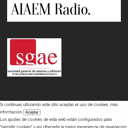
Si continuas utilizando este sitio aceptas el uso de cookies.
más
información
Aceptar
Los ajustes de cookies de esta web están configurados para
"permitir cookies" y así ofrecerte la mejor experiencia de navegación