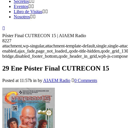
Secretos
Eventos
Libro de Visitas
Nosotros
Póster Final CUTRECON 15 | AIAEM Radio
8227
attachment,wp-singular,attachment-template-default,single,single-at
enabled,ajax_fade,page_not_loaded,,qode-title-hidden,qode_grid_13
bridge,disabled_footer_bottom,qode_header_in_grid,wpb-js-composer
29 Ene
Póster Final CUTRECON 15
Posted at 11:57h
in
by
AIAEM Radio
0 Comments