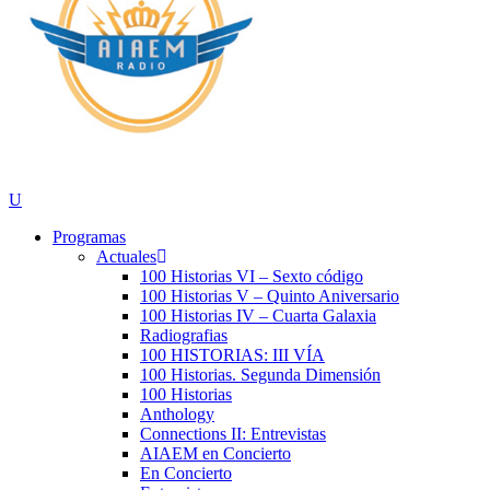
Programas
Actuales
100 Historias VI – Sexto código
100 Historias V – Quinto Aniversario
100 Historias IV – Cuarta Galaxia
Radiografias
100 HISTORIAS: III VÍA
100 Historias. Segunda Dimensión
100 Historias
Anthology
Connections II: Entrevistas
AIAEM en Concierto
En Concierto