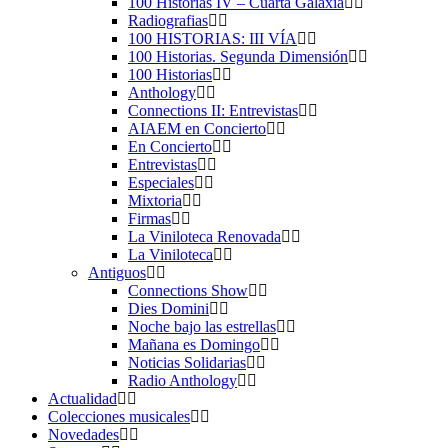
100 Historias IV – Cuarta Galaxia
Radiografias
100 HISTORIAS: III VÍA
100 Historias. Segunda Dimensión
100 Historias
Anthology
Connections II: Entrevistas
AIAEM en Concierto
En Concierto
Entrevistas
Especiales
Mixtoria
Firmas
La Viniloteca Renovada
La Viniloteca
Antiguos
Connections Show
Dies Domini
Noche bajo las estrellas
Mañana es Domingo
Noticias Solidarias
Radio Anthology
Actualidad
Colecciones musicales
Novedades