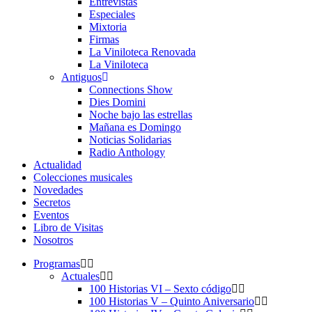
Entrevistas
Especiales
Mixtoria
Firmas
La Viniloteca Renovada
La Viniloteca
Antiguos
Connections Show
Dies Domini
Noche bajo las estrellas
Mañana es Domingo
Noticias Solidarias
Radio Anthology
Actualidad
Colecciones musicales
Novedades
Secretos
Eventos
Libro de Visitas
Nosotros
Programas
Actuales
100 Historias VI – Sexto código
100 Historias V – Quinto Aniversario