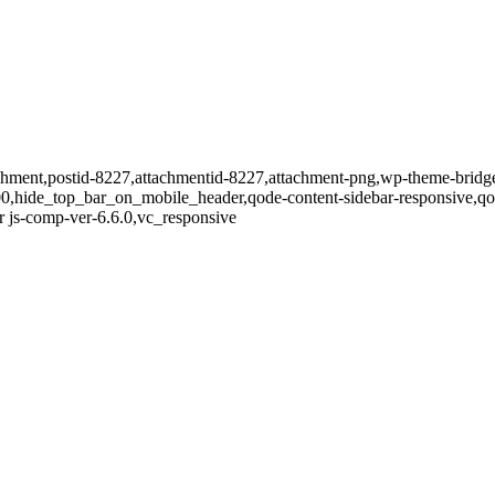
tachment,postid-8227,attachmentid-8227,attachment-png,wp-theme-bridge
00,hide_top_bar_on_mobile_header,qode-content-sidebar-responsive,q
 js-comp-ver-6.6.0,vc_responsive