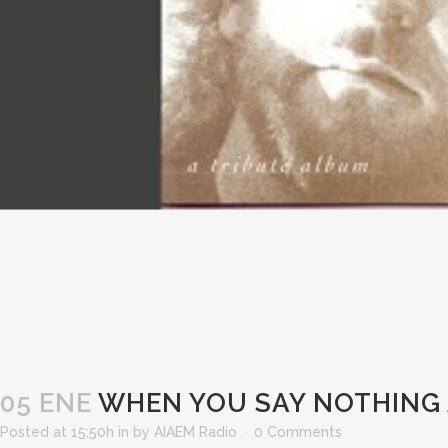
05 ENE
WHEN YOU SAY NOTHING 
Posted at 15:50h
in
by
AIAEM Radio
0 Comments