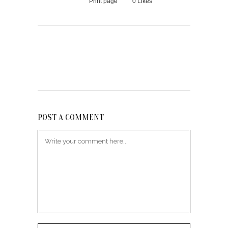
Print page
0
Likes
POST A COMMENT