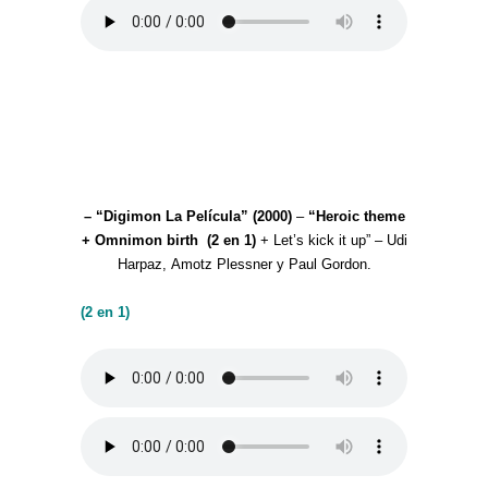
– “Digimon La Película” (2000)
–
“Heroic theme
+ Omnimon birth (2 en 1)
+ Let’s kick it up” – Udi
Harpaz, Amotz Plessner y Paul Gordon.
(2 en 1)