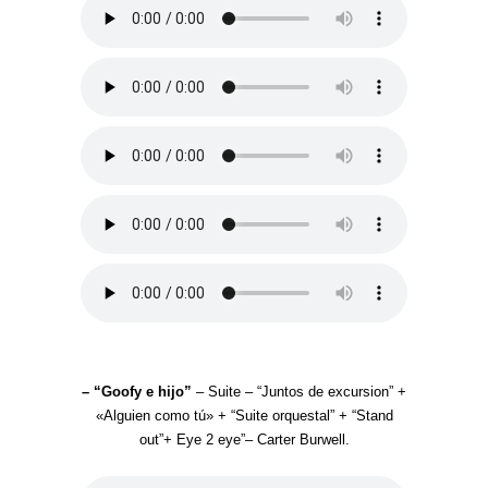
– “Goofy e hijo”
– Suite – “Juntos de excursion” +
«Alguien como tú» + “Suite orquestal” + “Stand
out”+ Eye 2 eye”– Carter Burwell.