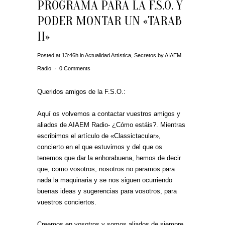
PROGRAMA PARA LA F.S.O. Y
PODER MONTAR UN «TARAB
II»
Posted at 13:46h
in
Actualidad Artística
,
Secretos
by
AIAEM
Radio
0 Comments
Queridos amigos de la F.S.O.:
Aquí os volvemos a contactar vuestros amigos y
aliados de AIAEM Radio- ¿Cómo estáis?. Mientras
escribimos el artículo de «Classictacular»,
concierto en el que estuvimos y del que os
tenemos que dar la enhorabuena, hemos de decir
que, como vosotros, nosotros no paramos para
nada la maquinaria y se nos siguen ocurriendo
buenas ideas y sugerencias para vosotros, para
vuestros conciertos.
Creemos en vosotros y somos aliados de siempre,