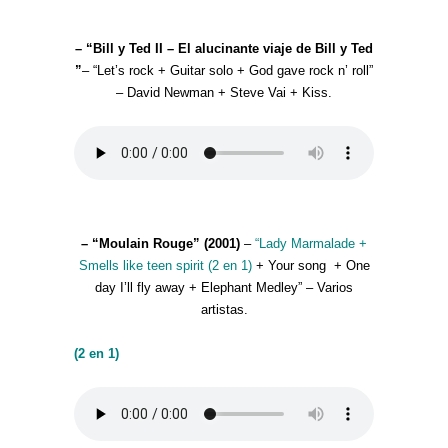
– “Bill y Ted II – El alucinante viaje de Bill y Ted
”
– “Let’s rock + Guitar solo + God gave rock n’ roll”
– David Newman + Steve Vai + Kiss.
– “Moulain Rouge” (2001)
–
“Lady Marmalade +
Smells like teen spirit (2 en 1)
+ Your song + One
day I’ll fly away + Elephant Medley” – Varios
artistas.
(2 en 1)