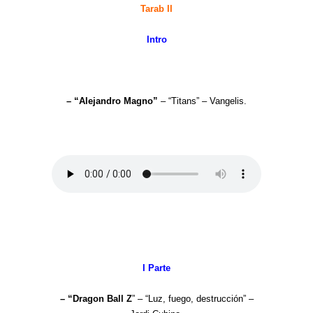
Tarab II
Intro
– “Alejandro Magno”
– “Titans” – Vangelis.
I Parte
– “Dragon Ball Z
” – “Luz, fuego, destrucción” –