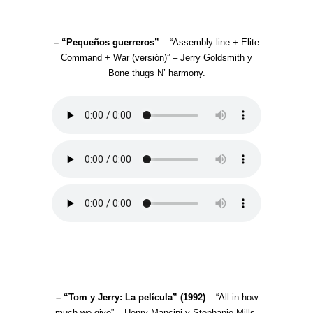
– “Pequeños guerreros”
– “Assembly line + Elite
Command + War (versión)” – Jerry Goldsmith y
Bone thugs N’ harmony.
– “Tom y Jerry: La película” (1992)
– “All in how
much we give” – Henry Mancini y Stephanie Mills.