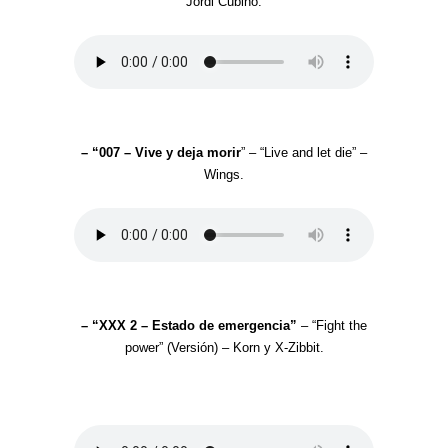
Jordi Cubino.
– “007 – Vive y deja morir
” – “Live and let die” –
Wings.
–
“XXX 2 – Estado de emergencia”
– “Fight the
power” (Versión) – Korn y X-Zibbit.