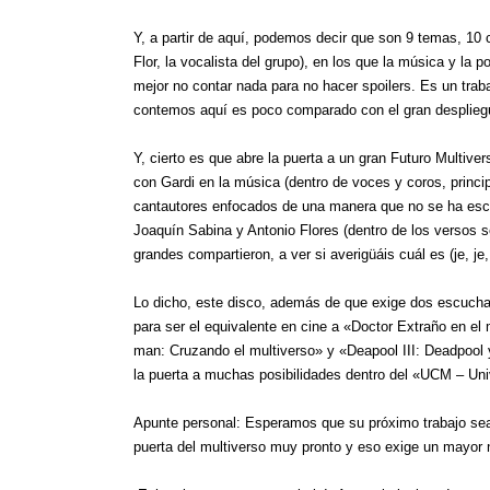
Y, a partir de aquí, podemos decir que son 9 temas, 10
Flor, la vocalista del grupo), en los que la música y la
mejor no contar nada para no hacer spoilers. Es un trab
contemos aquí es poco comparado con el gran desplieg
Y, cierto es que abre la puerta a un gran Futuro Multi
con Gardi en la música (dentro de voces y coros, princi
cantautores enfocados de una manera que no se ha esc
Joaquín Sabina y Antonio Flores (dentro de los versos 
grandes compartieron, a ver si averigüáis cuál es (je, je, 
Lo dicho, este disco, además de que exige dos escuchas 
para ser el equivalente en cine a «Doctor Extraño en el
man: Cruzando el multiverso» y «Deapool III: Deadpool 
la puerta a muchas posibilidades dentro del «UCM – Un
Apunte personal: Esperamos que su próximo trabajo sea 
puerta del multiverso muy pronto y eso exige un mayor 