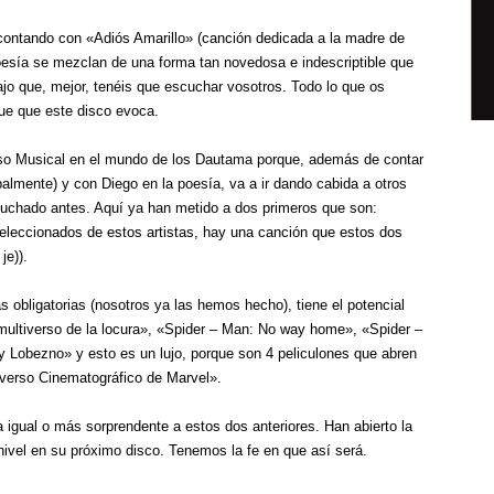
 contando con «Adiós Amarillo» (canción dedicada a la madre de
 poesía se mezclan de una forma tan novedosa e indescriptible que
ajo que, mejor, tenéis que escuchar vosotros. Todo lo que os
ue que este disco evoca.
verso Musical en el mundo de los Dautama porque, además de contar
palmente) y con Diego en la poesía, va a ir dando cabida a otros
uchado antes. Aquí ya han metido a dos primeros que son:
seleccionados de estos artistas, hay una canción que estos dos
je)).
obligatorias (nosotros ya las hemos hecho), tiene el potencial
 multiverso de la locura», «Spider – Man: No way home», «Spider –
y Lobezno» y esto es un lujo, porque son 4 peliculones que abren
iverso Cinematográfico de Marvel».
igual o más sorprendente a estos dos anteriores. Han abierto la
nivel en su próximo disco. Tenemos la fe en que así será.