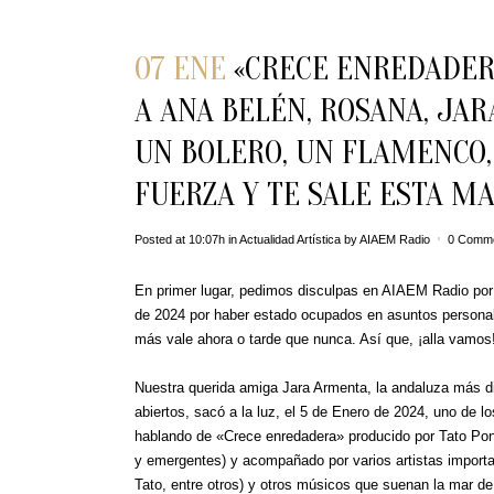
07 ENE
«CRECE ENREDADERA
A ANA BELÉN, ROSANA, JAR
UN BOLERO, UN FLAMENCO,
FUERZA Y TE SALE ESTA M
Posted at 10:07h
in
Actualidad Artística
by
AIAEM Radio
0 Comm
En primer lugar, pedimos disculpas en AIAEM Radio por 
de 2024 por haber estado ocupados en asuntos personal
más vale ahora o tarde que nunca. Así que, ¡alla vamos
Nuestra querida amiga Jara Armenta, la andaluza más d
abiertos, sacó a la luz, el 5 de Enero de 2024, uno de 
hablando de «Crece enredadera» producido por Tato Pon
y emergentes) y acompañado por varios artistas import
Tato, entre otros) y otros músicos que suenan la mar de