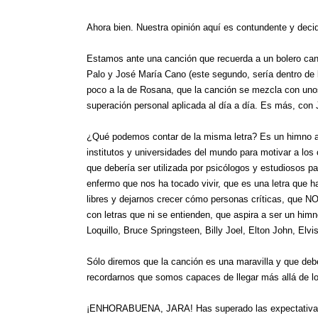
Ahora bien. Nuestra opinión aquí es contundente y decid
Estamos ante una canción que recuerda a un bolero can
Palo y José María Cano (este segundo, sería dentro de 
poco a la de Rosana, que la canción se mezcla con unos
superación personal aplicada al día a día. Es más, con
¿Qué podemos contar de la misma letra? Es un himno a 
institutos y universidades del mundo para motivar a lo
que debería ser utilizada por psicólogos y estudiosos p
enfermo que nos ha tocado vivir, que es una letra que 
libres y dejarnos crecer cómo personas críticas, que N
con letras que ni se entienden, que aspira a ser un him
Loquillo, Bruce Springsteen, Billy Joel, Elton John, Elvi
Sólo diremos que la canción es una maravilla y que deb
recordarnos que somos capaces de llegar más allá de l
¡ENHORABUENA, JARA! Has superado las expectativas