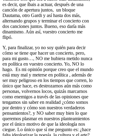
es decir, que íbais a actuar, después de una
canción de apertura juntos, un bloque
Dautama, otro Gardi y así hasta dos más,
alternando grupos y terminar el concierto con
dos canciones juntos. Bueno, eso daría más
dinamismo. Aún así, vuestro concierto me
flipó.
Y, para finalizar, yo no soy quién para decir
cómo se tiene que hacer un concierto, pero,
para mi gusto…, NO me hubiera metido nunca
en política en vuestro concierto. Yo, NO lo
hago. Es mi opinión porque creo que el mundo
está muy mal y meterse en política , además de
ser muy peligroso en los tiempos que corren, lo
único que hace, es destrozarnos aún más como
personas, volvernos locos, quizás marcarnos
como enemigos a través de las opiniones que
tengamos sin saber en realidad ¿cómo somos
por dentro y cómo son nuestros verdaderos
pensamientos?, y NO saber muy bien lo que
queremos plasmar en nuestros planteamientos
por el único motivo de que la ideología nos
ciegue. Lo único que sí me pregunto es: ¿hace
falta ideologizar la poesía, la cultura y el arte?