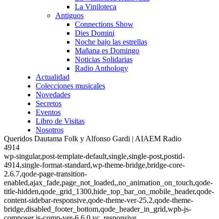
La Viniloteca
Antiguos
Connections Show
Dies Domini
Noche bajo las estrellas
Mañana es Domingo
Noticias Solidarias
Radio Anthology
Actualidad
Colecciones musicales
Novedades
Secretos
Eventos
Libro de Visitas
Nosotros
Queridos Dautama Folk y Alfonso Gardi | AIAEM Radio
4914
wp-singular,post-template-default,single,single-post,postid-
4914,single-format-standard,wp-theme-bridge,bridge-core-
2.6.7,qode-page-transition-
enabled,ajax_fade,page_not_loaded,,no_animation_on_touch,qode-
title-hidden,qode_grid_1300,hide_top_bar_on_mobile_header,qode-
content-sidebar-responsive,qode-theme-ver-25.2,qode-theme-
bridge,disabled_footer_bottom,qode_header_in_grid,wpb-js-
composer js-comp-ver-6.6.0,vc_responsive