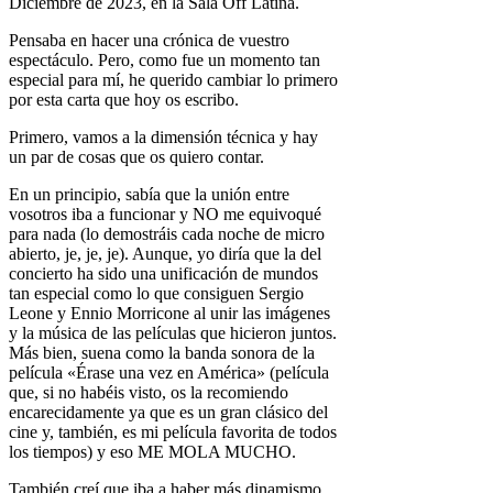
Diciembre de 2023, en la Sala Off Latina.
Pensaba en hacer una crónica de vuestro
espectáculo. Pero, como fue un momento tan
especial para mí, he querido cambiar lo primero
por esta carta que hoy os escribo.
Primero, vamos a la dimensión técnica y hay
un par de cosas que os quiero contar.
En un principio, sabía que la unión entre
vosotros iba a funcionar y NO me equivoqué
para nada (lo demostráis cada noche de micro
abierto, je, je, je). Aunque, yo diría que la del
concierto ha sido una unificación de mundos
tan especial como lo que consiguen Sergio
Leone y Ennio Morricone al unir las imágenes
y la música de las películas que hicieron juntos.
Más bien, suena como la banda sonora de la
película «Érase una vez en América» (película
que, si no habéis visto, os la recomiendo
encarecidamente ya que es un gran clásico del
cine y, también, es mi película favorita de todos
los tiempos) y eso ME MOLA MUCHO.
También creí que iba a haber más dinamismo,