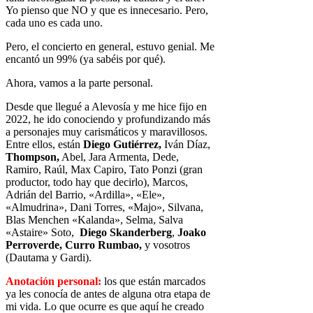
Yo pienso que NO y que es innecesario. Pero,
cada uno es cada uno.
Pero, el concierto en general, estuvo genial. Me
encantó un 99% (ya sabéis por qué).
Ahora, vamos a la parte personal.
Desde que llegué a Alevosía y me hice fijo en
2022, he ido conociendo y profundizando más
a personajes muy carismáticos y maravillosos.
Entre ellos, están
Diego Gutiérrez,
Iván Díaz,
Thompson,
Abel, Jara Armenta, Dede,
Ramiro, Raúl, Max Capiro, Tato Ponzi (gran
productor, todo hay que decirlo), Marcos,
Adrián del Barrio, «Ardilla», «Ele»,
«Almudrina», Dani Torres, «Majo», Silvana,
Blas Menchen «Kalanda», Selma, Salva
«Astaire» Soto,
Diego Skanderberg
,
Joako
Perroverde,
Curro Rumbao,
y vosotros
(Dautama y Gardi).
Anotación personal:
los que están marcados
ya les conocía de antes de alguna otra etapa de
mi vida. Lo que ocurre es que aquí he creado