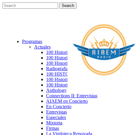
Programas
Actuales
100 Historias VI – Sexto código
100 Historias V – Quinto Aniversario
100 Historias IV – Cuarta Galaxia
Radiografias
100 HISTORIAS: III VÍA
100 Historias. Segunda Dimensión
100 Historias
Anthology
Connections II: Entrevistas
AIAEM en Concierto
En Concierto
Entrevistas
Especiales
Mixtoria
Firmas
La Viniloteca Renovada