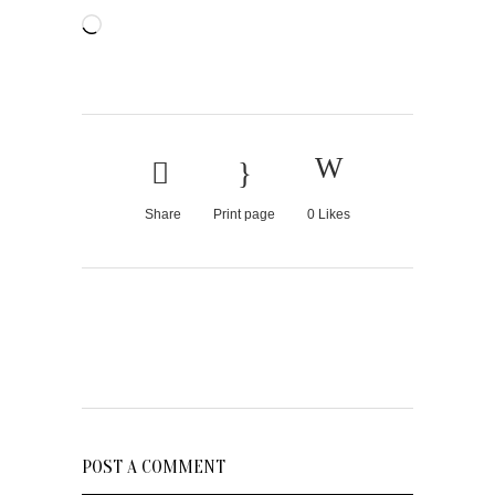
Cargando...
Share
Print page
0
Likes
POST A COMMENT