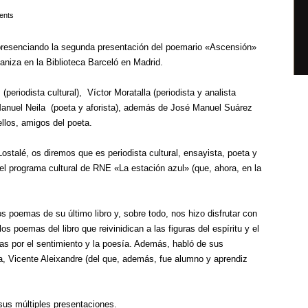
ents
presenciando la segunda presentación del poemario «Ascensión»
ganiza en la Biblioteca Barceló en Madrid.
riodista cultural), Víctor Moratalla (periodista y analista
 Manuel Neila (poeta y aforista), además de José Manuel Suárez
ellos, amigos del poeta.
ostalé, os diremos que es periodista cultural, ensayista, poeta y
del programa cultural de RNE «La estación azul» (que, ahora, en la
os poemas de su último libro y, sobre todo, nos hizo disfrutar con
os poemas del libro que reivinidican a las figuras del espíritu y el
s por el sentimiento y la poesía. Además, habló de sus
a, Vicente Aleixandre (del que, además, fue alumno y aprendiz
sus múltiples presentaciones.