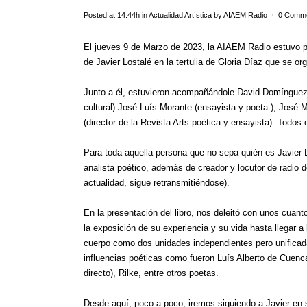
Posted at 14:44h
in
Actualidad Artística
by
AIAEM Radio
0 Comm
El jueves 9 de Marzo de 2023, la AIAEM Radio estuvo 
de Javier Lostalé en la tertulia de Gloria Díaz que se or
Junto a él, estuvieron acompañándole David Domínguez (pe
cultural) José Luís Morante (ensayista y poeta ), José
(director de la Revista Arts poética y ensayista). Todos 
Para toda aquella persona que no sepa quién es Javier L
analista poético, además de creador y locutor de radio 
actualidad, sigue retransmitiéndose).
En la presentación del libro, nos deleitó con unos cuant
la exposición de su experiencia y su vida hasta llegar a l
cuerpo como dos unidades independientes pero unificada
influencias poéticas como fueron Luís Alberto de Cuenc
directo), Rilke, entre otros poetas.
Desde aquí, poco a poco, iremos siguiendo a Javier en 