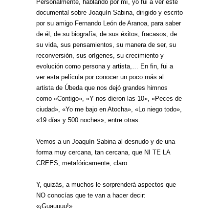
Personalmente, hablando por mí, yo fui a ver este
documental sobre Joaquín Sabina, dirigido y escrito
por su amigo Fernando León de Aranoa, para saber
de él, de su biografía, de sus éxitos, fracasos, de
su vida, sus pensamientos, su manera de ser, su
reconversión, sus orígenes, su crecimiento y
evolución como persona y artista,… En fin, fui a
ver esta película por conocer un poco más al
artista de Úbeda que nos dejó grandes himnos
como «Contigo», «Y nos dieron las 10», «Peces de
ciudad», «Yo me bajo en Atocha», «Lo niego todo»,
«19 días y 500 noches», entre otras.
Vemos a un Joaquín Sabina al desnudo y de una
forma muy cercana, tan cercana, que NI TE LA
CREES, metafóricamente, claro.
Y, quizás, a muchos le sorprenderá aspectos que
NO conocías que te van a hacer decir:
«¡Guauuuu!».