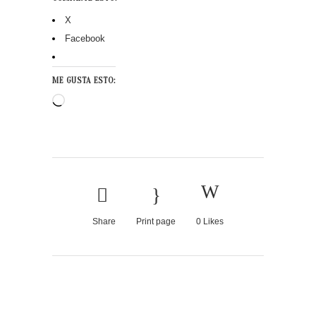
X
Facebook
ME GUSTA ESTO:
Cargando...
Share
Print page
0
Likes