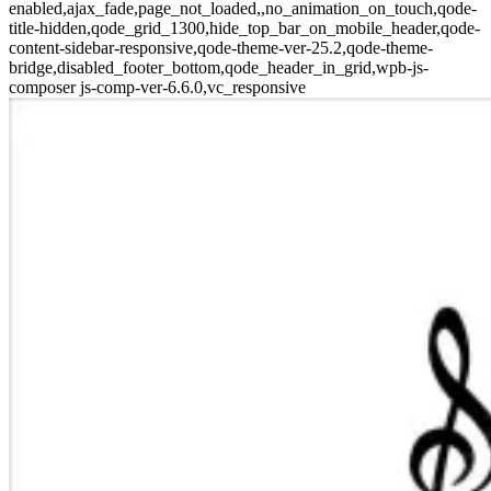
enabled,ajax_fade,page_not_loaded,,no_animation_on_touch,qode-
title-hidden,qode_grid_1300,hide_top_bar_on_mobile_header,qode-
content-sidebar-responsive,qode-theme-ver-25.2,qode-theme-
bridge,disabled_footer_bottom,qode_header_in_grid,wpb-js-
composer js-comp-ver-6.6.0,vc_responsive