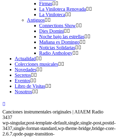
Firmas
La Viniloteca Renovada
La Viniloteca
Antiguos
Connections Show
Dies Domini
Noche bajo las estrellas
Mañana es Domingo
Noticias Solidarias
Radio Anthology
Actualidad
Colecciones musicales
Novedades
Secretos
Eventos
Libro de Visitas
Nosotros
Canciones instrumentales originales | AIAEM Radio
3437
wp-singular,post-template-default,single,single-post,postid-
3437,single-format-standard,wp-theme-bridge,bridge-core-
2.6.7,qode-page-transition-