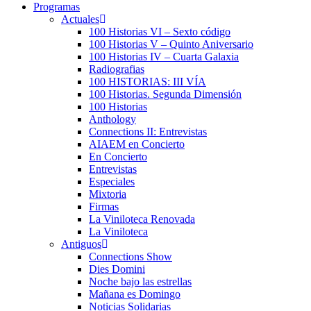
Programas
Actuales
100 Historias VI – Sexto código
100 Historias V – Quinto Aniversario
100 Historias IV – Cuarta Galaxia
Radiografias
100 HISTORIAS: III VÍA
100 Historias. Segunda Dimensión
100 Historias
Anthology
Connections II: Entrevistas
AIAEM en Concierto
En Concierto
Entrevistas
Especiales
Mixtoria
Firmas
La Viniloteca Renovada
La Viniloteca
Antiguos
Connections Show
Dies Domini
Noche bajo las estrellas
Mañana es Domingo
Noticias Solidarias