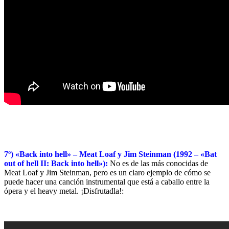
7º) «Back into hell» – Meat Loaf y Jim Steinman (1992 – «Bat
out of hell II: Back into hell»):
No es de las más conocidas de
Meat Loaf y Jim Steinman, pero es un claro ejemplo de cómo se
puede hacer una canción instrumental que está a caballo entre la
ópera y el heavy metal. ¡Disfrutadla!: