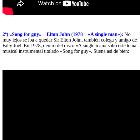
2º) «Song for guy» – Elton John (1978 – «A single man»):
No
muy lejos se iba a quedar Sir Elton John, también colega y amigo de
Billy Joel. En 1978, dentro del disco «A single man» salió este tema
musical instrumental titulado «Song for guy». Suena así de bien: