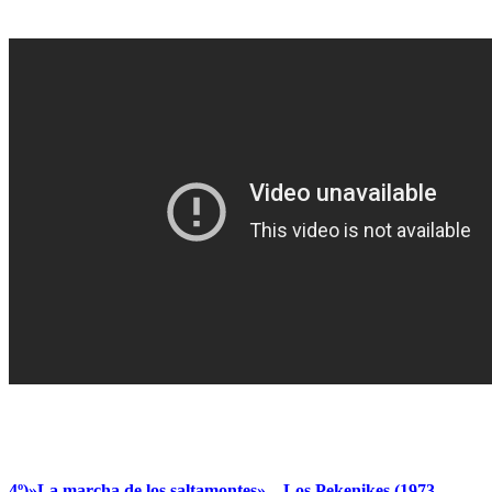
4º)»La marcha de los saltamontes» – Los Pekenikes (1973 –