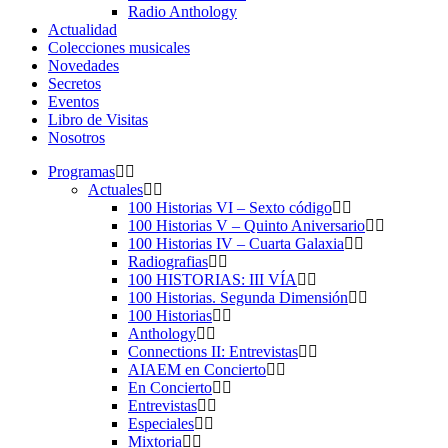
Radio Anthology
Actualidad
Colecciones musicales
Novedades
Secretos
Eventos
Libro de Visitas
Nosotros
Programas
Actuales
100 Historias VI – Sexto código
100 Historias V – Quinto Aniversario
100 Historias IV – Cuarta Galaxia
Radiografias
100 HISTORIAS: III VÍA
100 Historias. Segunda Dimensión
100 Historias
Anthology
Connections II: Entrevistas
AIAEM en Concierto
En Concierto
Entrevistas
Especiales
Mixtoria