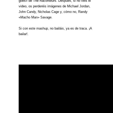
goes» de The Raconteurs. Después, si no veis el
video, os perderéis imágenes de Michael Jordan,
John Candy, Nicholas Cage y, cómo no, Randy
«Macho Man» Savage.
Si con este mashup, no bailáis, ya es de traca. ¡A
bailar!.