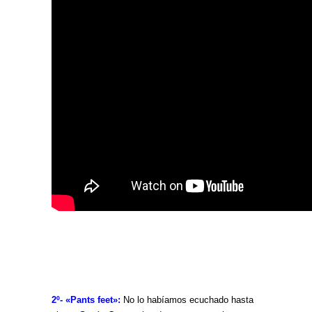
2º- «Pants feet»:
No lo habíamos ecuchado hasta