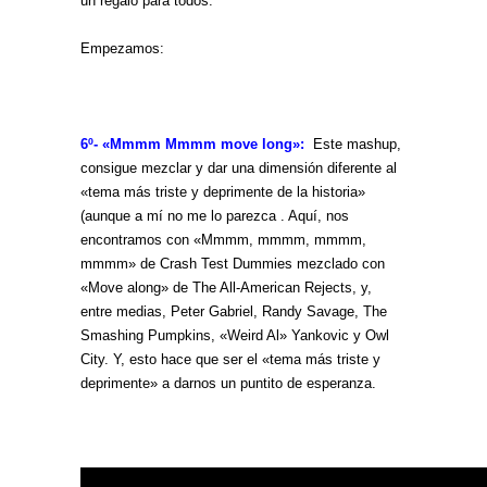
un regalo para todos.
Empezamos:
6º- «Mmmm Mmmm move long»:
Este mashup,
consigue mezclar y dar una dimensión diferente al
«tema más triste y deprimente de la historia»
(aunque a mí no me lo parezca . Aquí, nos
encontramos con «Mmmm, mmmm, mmmm,
mmmm» de Crash Test Dummies mezclado con
«Move along» de The All-American Rejects, y,
entre medias, Peter Gabriel, Randy Savage, The
Smashing Pumpkins, «Weird Al» Yankovic y Owl
City. Y, esto hace que ser el «tema más triste y
deprimente» a darnos un puntito de esperanza.