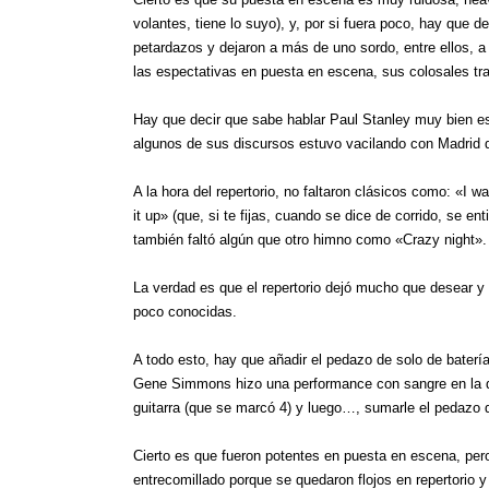
volantes, tiene lo suyo), y, por si fuera poco, hay que 
petardazos y dejaron a más de uno sordo, entre ellos, a m
las espectativas en puesta en escena, sus colosales tr
Hay que decir que sabe hablar Paul Stanley muy bien e
algunos de sus discursos estuvo vacilando con Madrid 
A la hora del repertorio, no faltaron clásicos como: «I w
it up» (que, si te fijas, cuando se dice de corrido, se 
también faltó algún que otro himno como «Crazy night».
La verdad es que el repertorio dejó mucho que desear
poco conocidas.
A todo esto, hay que añadir el pedazo de solo de baterí
Gene Simmons hizo una performance con sangre en la que
guitarra (que se marcó 4) y luego…, sumarle el pedazo d
Cierto es que fueron potentes en puesta en escena, pero u
entrecomillado porque se quedaron flojos en repertorio