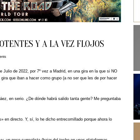
OTENTES Y A LA VEZ FLOJOS
ents
e Julio de 2022, por 7º vez a Madrid, en una gira en la que si NO
a gira que iban a hacer como grupo (a no ser que les de por hacer
váez, en serio. ¿De dónde habrá salido tanta gente? Me preguntaba
 en directo. Y, sí, lo he dicho entrecomillado porque ahora lo
y, un poco surrealista (bajar del techo en unas plataformas