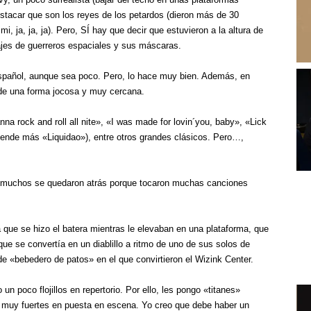
destacar que son los reyes de los petardos (dieron más de 30
i, ja, ja, ja). Pero, SÍ hay que decir que estuvieron a la altura de
ajes de guerreros espaciales y sus máscaras.
spañol, aunque sea poco. Pero, lo hace muy bien. Además, en
de una forma jocosa y muy cercana.
anna rock and roll all nite», «I was made for lovin´you, baby», «Lick
entiende más «Liquidao»), entre otros grandes clásicos. Pero…,
 y muchos se quedaron atrás porque tocaron muchas canciones
a que se hizo el batera mientras le elevaban en una plataforma, que
 se convertía en un diablillo a ritmo de uno de sus solos de
e «bebedero de patos» en el que convirtieron el Wizink Center.
n poco flojillos en repertorio. Por ello, les pongo «titanes»
 y muy fuertes en puesta en escena. Yo creo que debe haber un