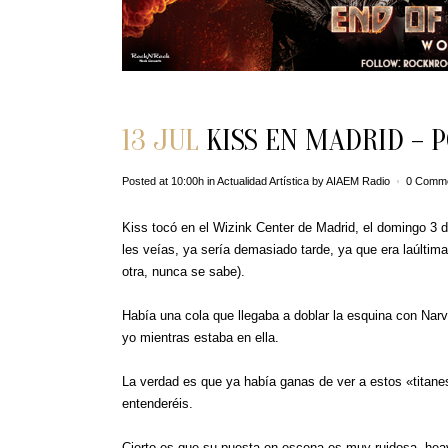
13 JUL
KISS EN MADRID – P
Posted at 10:00h
in
Actualidad Artística
by
AIAEM Radio
0 Comm
Kiss tocó en el Wizink Center de Madrid, el domingo 3 d
les veías, ya sería demasiado tarde, ya que era laúltim
otra, nunca se sabe).
Había una cola que llegaba a doblar la esquina con Nar
yo mientras estaba en ella.
La verdad es que ya había ganas de ver a estos «titanes»
entenderéis.
Cierto es que su puesta en escena es muy ruidosa, heav