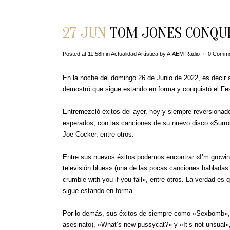
27 JUN
TOM JONES CONQU
Posted at 11:58h
in
Actualidad Artística
by
AIAEM Radio
0 Comm
En la noche del domingo 26 de Junio de 2022, es decir 
demostró que sigue estando en forma y conquistó el Fes
Entremezcló éxitos del ayer, hoy y siempre reversionad
esperados, con las canciones de su nuevo disco «Surro
Joe Cocker, entre otros.
Entre sus nuevos éxitos podemos encontrar «I’m growing o
televisión blues» (una de las pocas canciones habladas 
crumble with you if you fall», entre otros. La verdad e
sigue estando en forma.
Por lo demás, sus éxitos de siempre como «Sexbomb», «
asesinato), «What’s new pussycat?» y «It’s not unsual»