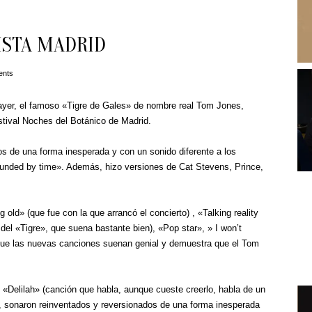
ISTA MADRID
ents
ayer, el famoso «Tigre de Gales» de nombre real Tom Jones,
tival Noches del Botánico de Madrid.
os de una forma inesperada y con un sonido diferente a los
unded by time». Además, hizo versiones de Cat Stevens, Prince,
ld» (que fue con la que arrancó el concierto) , «Talking reality
del «Tigre», que suena bastante bien), «Pop star», » I won’t
s que las nuevas canciones suenan genial y demuestra que el Tom
Delilah» (canción que habla, aunque cueste creerlo, habla de un
, sonaron reinventados y reversionados de una forma inesperada