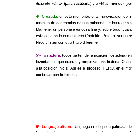
diciendo «Otra» (para sustituirla) y/o «Más, menos» (para
4º- Cruzada:
en este momento, una improvisación comie
maestro de ceremonias da una palmada, se intercambian 
Mantener un personaje es cosa fina y, sobre todo, cuan
esta ocasión lo comenzaron Criptolife. Pero, al ser un r
Neociclistas con otro título diferente.
5º- Tostadora:
todos parten de la posición tostadora (
levantan los que quieran y empiezan una historia. Cuan
a la posición inicial. Así es el proceso. PERO, en el m
continuar con la historia.
6º- Lenguaje alterno:
Un juego en el que la palmada de