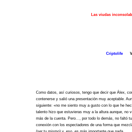
1º
Las viudas inconsolab
Criptolife
V
Como datos, así curiosos, tengo que decir que Álex, co
contenerse y salió una presentación muy aceptable. Aun
siguiente: «no me siento muy a gusto con lo que he he
talento hizo que estuvieras muy a la altura aunque, no 
más de la cuenta. Pero…, por todo lo demás, no faltó tu 
conexión con los espectadores de una forma que mezclab
(ser tu mismo) y, eso, es más importante que nada.