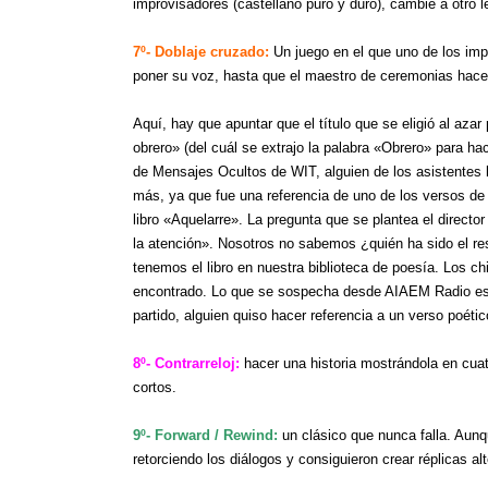
improvisadores (castellano puro y duro), cambie a otro l
7º- Doblaje cruzado:
Un juego en el que uno de los impr
poner su voz, hasta que el maestro de ceremonias hace
Aquí, hay que apuntar que el título que se eligió al aza
obrero» (del cuál se extrajo la palabra «Obrero» para 
de Mensajes Ocultos de WIT, alguien de los asistentes l
más, ya que fue una referencia de uno de los versos de
libro «Aquelarre». La pregunta que se plantea el direc
la atención». Nosotros no sabemos ¿quién ha sido el r
tenemos el libro en nuestra biblioteca de poesía. Los ch
encontrado. Lo que se sospecha desde AIAEM Radio es q
partido, alguien quiso hacer referencia a un verso poétic
8º- Contrarreloj:
hacer una historia mostrándola en cua
cortos.
9º- Forward / Rewind:
un clásico que nunca falla. Aunq
retorciendo los diálogos y consiguieron crear réplicas alt