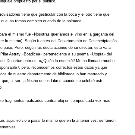
enguaje propuesto por el público.
ovisadores tiene que gesticular con la boca y el otro tiene que
 que las tornas cambien cuando de la palmada.
r para el mismo fue «Nosotras queríamos el vino en la garganta del
hacer la misma). Según fuentes del Departamento de Desencriptación
o puso. Pero, según las declaraciones de su director, esto va a
 Pilar Astray «Boadicea» perteneciente a su poema «Utopía» del
tor del Departamento es: «¿Quién lo escribió? Me ha llamado mucho
esponsable?, pero, reconocemos correctos estos datos ya que
icos de nuestro departamento de biblioteca lo han rastreado y
ue, al ser La Noche de los Libros cuando se celebró este
o.
tro fragmentos realizados contrarreloj en tiempos cada vez más
ue, aquí, volvió a pasar lo mismo que en la anterior vez: se fueron
ernativas.