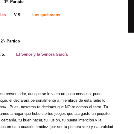
- Partido
les
V.S.
Los quebrados
2º- Partido
.S.
El Señor y la Señora García
mo presentador, aunque se le viera un poco nervioso, pudo
que, él declarara personalmente a miembros de esta radio lo
cho». Pues, nosotros te decimos que NO te comas el tarro. Tu
vamos a negar que hubo ciertos juegos que alargaste un poquito
cercanía, tu buen hacer, tu ilusión, tu buena intención y la
a en esta ocasión timidez (por ser tu primera vez) y naturalidad