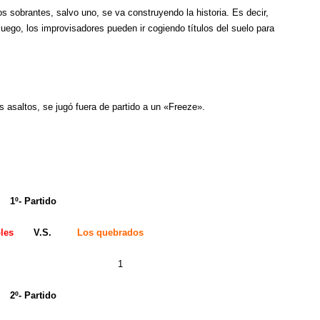
os sobrantes, salvo uno, se va construyendo la historia. Es decir,
 luego, los improvisadores pueden ir cogiendo títulos del suelo para
 asaltos, se jugó fuera de partido a un «Freeze».
- Partido
les
V.S.
Los quebrados
 1
- Partido