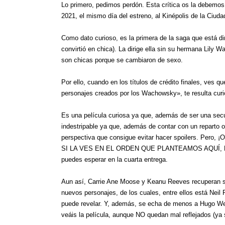
Lo primero, pedimos perdón. Esta crítica os la debemos
2021, el mismo día del estreno, al Kinépolis de la Ciud
Como dato curioso, es la primera de la saga que está di
convirtió en chica). La dirige ella sin su hermana Lil
son chicas porque se cambiaron de sexo.
Por ello, cuando en los títulos de crédito finales, ves q
personajes creados por los Wachowsky», te resulta curio
Es una película curiosa ya que, además de ser una secu
indestripable ya que, además de contar con un reparto 
perspectiva que consigue evitar hacer spoilers. 
SI LA VES EN EL ORDEN QUE PLANTEAMOS AQUÍ, EN AI
puedes esperar en la cuarta entrega.
Aun así, Carrie Ane Moose y Keanu Reeves recuperan su
nuevos personajes, de los cuales, entre ellos está Nei
puede revelar. Y, además, se echa de menos a Hugo We
veáis la película, aunque NO quedan mal reflejados (ya 