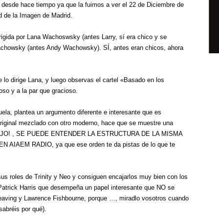
 desde hace tiempo ya que la fuimos a ver el 22 de Diciembre de
ad de la Imagen de Madrid.
rigida por Lana Wachoswsky (antes Larry, sí era chico y se
y Wachowsky (antes Andy Wachowsky). SÍ, antes eran chicos, ahora
ue lo dirige Lana, y luego observas el cartel «Basado en los
so y a la par que gracioso.
ela, plantea un argumento diferente e interesante que es
original mezclado con otro moderno, hace que se muestre una
Pero, ¡OJO! , SE PUEDE ENTENDER LA ESTRUCTURA DE LA MISMA
AEM RADIO, ya que ese orden te da pistas de lo que te
s roles de Trinity y Neo y consiguen encajarlos muy bien con los
l Patrick Harris que desempeña un papel interesante que NO se
aving y Lawrence Fishbourne, porque …, miradlo vosotros cuando
sabréis por qué).