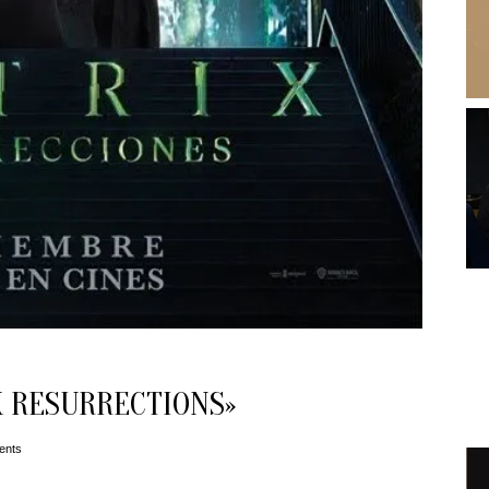
X RESURRECTIONS»
ents