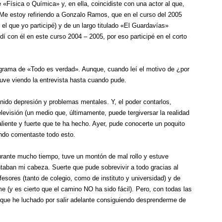
«Física o Química» y, en ella, coincidiste con una actor al que,
e estoy refiriendo a Gonzalo Ramos, que en el curso del 2005
el que yo participé) y de un largo titulado «El Guardavías»
í con él en este curso 2004 – 2005, por eso participé en el corto
ograma de «Todo es verdad». Aunque, cuando leí el motivo de ¿por
uve viendo la entrevista hasta cuando pude.
nido depresión y problemas mentales. Y, el poder contarlos,
elevisión (un medio que, últimamente, puede tergiversar la realidad
iente y fuerte que te ha hecho. Ayer, pude conocerte un poquito
ndo comentaste todo esto.
durante mucho tiempo, tuve un montón de mal rollo y estuve
aban mi cabeza. Suerte que pude sobrevivir a todo gracias al
esores (tanto de colegio, como de instituto y universidad) y de
 (y es cierto que el camino NO ha sido fácil). Pero, con todas las
ue he luchado por salir adelante consiguiendo desprenderme de