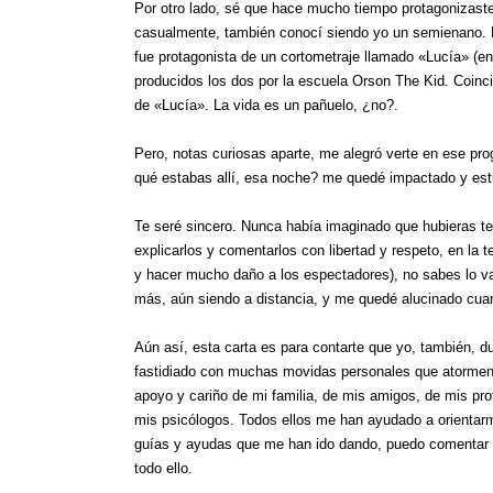
Por otro lado, sé que hace mucho tiempo protagonizaste 
casualmente, también conocí siendo yo un semienano. M
fue protagonista de un cortometraje llamado «Lucía» (en 
producidos los dos por la escuela Orson The Kid. Coincid
de «Lucía». La vida es un pañuelo, ¿no?.
Pero, notas curiosas aparte, me alegró verte en ese pr
qué estabas allí, esa noche? me quedé impactado y est
Te seré sincero. Nunca había imaginado que hubieras te
explicarlos y comentarlos con libertad y respeto, en la t
y hacer mucho daño a los espectadores), no sabes lo val
más, aún siendo a distancia, y me quedé alucinado cua
Aún así, esta carta es para contarte que yo, también, 
fastidiado con muchas movidas personales que atorment
apoyo y cariño de mi familia, de mis amigos, de mis prof
mis psicólogos. Todos ellos me han ayudado a orientarme
guías y ayudas que me han ido dando, puedo comentar q
todo ello.