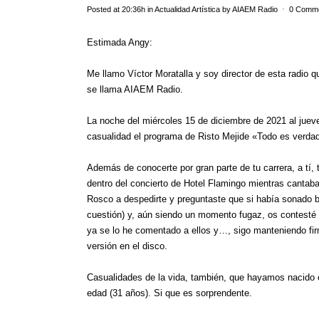
Posted at 20:36h
in
Actualidad Artística
by
AIAEM Radio
0 Comm
Estimada Angy:
Me llamo Víctor Moratalla y soy director de esta radio
se llama AIAEM Radio.
La noche del miércoles 15 de diciembre de 2021 al jueve
casualidad el programa de Risto Mejide «Todo es verdad»
Además de conocerte por gran parte de tu carrera, a tí
dentro del concierto de Hotel Flamingo mientras cant
Rosco a despedirte y preguntaste que si había sonado bi
cuestión) y, aún siendo un momento fugaz, os contesté q
ya se lo he comentado a ellos y…, sigo manteniendo fi
versión en el disco.
Casualidades de la vida, también, que hayamos nacido
edad (31 años). Si que es sorprendente.