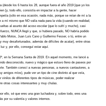
a (desde los 6 hasta los 28, aunque fuera el año 2019 [que yo los
n [y, todo ello, consistía en impactar a la gente, hacer
petía (sólo en esa ocasión, nada más, porque se reían de mí a la
me a mí mismo que NO valía nada para la vida (cuando en realidad,
tas al asunto del acoso escolar (que lo sufrí y mucho), casi
 esfuerzo, NUNCA llegó y que, si hubiera pasado, NO habría podido
ablo Motos, Juan Luís Cano y Guillermo Fesser, o tú, entre un
y muy desafortunados, además de difíciles de acatar), entre otras
uz y, por ello, conseguí estar aquí.
180º, en la Semana Santa de 2019. En aquel momento, me lancé a
undo desconocido, nuevo y mágico que estuvo lleno de paseos por
arte. También conocí a nuevas personas, a nuevos cantautores, a
amigos míos), pude ver un tipo de cine distinto al que veía,
 vinilos de diferentes tipos de músicas, poder realizar
tre otras cosas interesantes y muy chulas.
or ello, sé que eres una gran luchadora y, sobre todo, eres una
s por su valentía y valores internos.