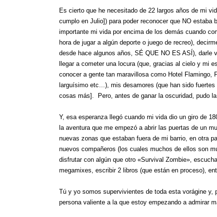
Es cierto que he necesitado de 22 largos años de mi vid
cumplo en Julio]) para poder reconocer que NO estaba bie
importante mi vida por encima de los demás cuando com
hora de jugar a algún deporte o juego de recreo), decir
desde hace algunos años, SÉ QUE NO ES ASÍ), darle vuel
llegar a cometer una locura (que, gracias al cielo y mi
conocer a gente tan maravillosa como Hotel Flamingo, P
larguísimo etc…), mis desamores (que han sido fuertes 
cosas más]. Pero, antes de ganar la oscuridad, pudo la l
Y, esa esperanza llegó cuando mi vida dio un giro de 
la aventura que me empezó a abrir las puertas de un m
nuevas zonas que estaban fuera de mi barrio, en otra p
nuevos compañeros (los cuales muchos de ellos son muy 
disfrutar con algún que otro «Survival Zombie», escuchar
megamixes, escribir 2 libros (que están en proceso), en
Tú y yo somos supervivientes de toda esta vorágine y, p
persona valiente a la que estoy empezando a admirar má