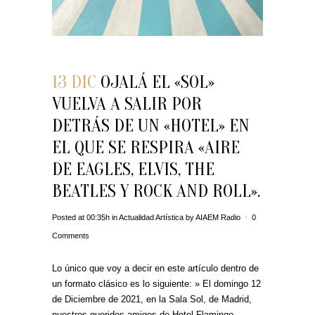
13 DIC
OJALÁ EL «SOL»
VUELVA A SALIR POR
DETRÁS DE UN «HOTEL» EN
EL QUE SE RESPIRA «AIRE
DE EAGLES, ELVIS, THE
BEATLES Y ROCK AND ROLL».
Posted at 00:35h
in
Actualidad Artística
by
AIAEM Radio
0
Comments
Lo único que voy a decir en este artículo dentro de
un formato clásico es lo siguiente: » El domingo 12
de Diciembre de 2021, en la Sala Sol, de Madrid,
nuestros queridos amigos de Hotel Flamingo