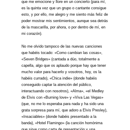
que me emocione y llore en un concierto (para mí,
es la quinta vez que un grupo o cantante consigue
esto, y por ello, me alegro y me siento más feliz de
poder mostrar mis sentimientos, aunque sea detrás
de la mascarilla, por ahora, o por dentro de mí, en
mi corazón).
No me olvido tampoco de las nuevas canciones
que habéis tocado: «Como cambian las cosas»,
«Seven Bridges» (cantada a dúo, totalmente a
capella, algo que os aplaudo porque hay que tener
mucho valor para hacerlo y vosotros, hoy, os la
habéis currado), «Chica indie» (donde habéis
conseguido captar la atención del público,
interactuando con nosotros), «Alma», «el Medley
de Elvis con «Burning love» y «Viva Las Vegas»
(que, no me lo esperaba para nada y ha sido una
grata sorpresa para mí, que adoro a Elvis Presley),
«Insaciables» (donde habéis presentado a la
banda), «Hotel Flamingo» (la canción homónima
que sirve como carta de presentación y una