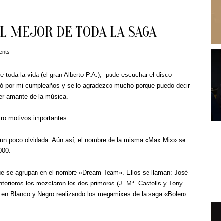
EL MEJOR DE TODA LA SAGA
ents
 toda la vida (el gran Alberto P.A.), pude escuchar el disco
aló por mi cumpleaños y se lo agradezco mucho porque puedo decir
ier amante de la música.
tro motivos importantes:
 un poco olvidada. Aún así, el nombre de la misma «Max Mix» se
000.
 que se agrupan en el nombre «Dream Team». Ellos se llaman: José
nteriores los mezclaron los dos primeros (J. Mª. Castells y Tony
ía en Blanco y Negro realizando los megamixes de la saga «Bolero