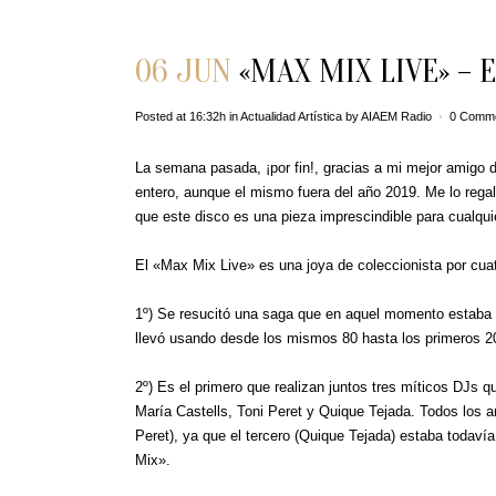
06 JUN
«MAX MIX LIVE» – 
Posted at 16:32h
in
Actualidad Artística
by
AIAEM Radio
0 Comm
La semana pasada, ¡por fin!, gracias a mi mejor amigo de
entero, aunque el mismo fuera del año 2019. Me lo reg
que este disco es una pieza imprescindible para cualqu
El «Max Mix Live» es una joya de coleccionista por cua
1º) Se resucitó una saga que en aquel momento estaba
llevó usando desde los mismos 80 hasta los primeros 2
2º) Es el primero que realizan juntos tres míticos DJs
María Castells, Toni Peret y Quique Tejada. Todos los a
Peret), ya que el tercero (Quique Tejada) estaba todav
Mix».