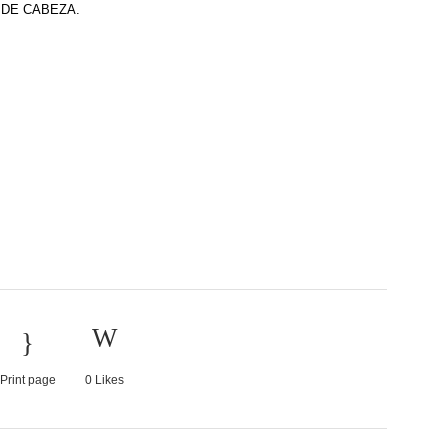
S DE CABEZA.
Print page
0
Likes