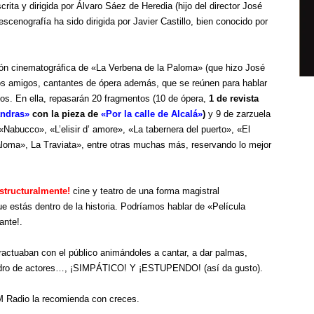
rita y dirigida por Álvaro Sáez de Heredia (hijo del director José
cenografía ha sido dirigida por Javier Castillo, bien conocido por
ión cinematográfica de «La Verbena de la Paloma» (que hizo José
ejos amigos, cantantes de ópera además, que se reúnen para hablar
os. En ella, repasarán 20 fragmentos (10 de ópera,
1 de revista
andras»
con la pieza de
«Por la calle de Alcalá»
)
y 9 de zarzuela
abucco», «L’elisir d’ amore», «La tabernera del puerto», «El
paloma», La Traviata», entre otras muchas más, reservando lo mejor
estructuralmente!
cine y teatro de una forma magistral
e estás dentro de la historia. Podríamos hablar de «Película
ante!.
eractuaban con el público animándoles a cantar, a dar palmas,
cuadro de actores…, ¡SIMPÁTICO! Y ¡ESTUPENDO! (así da gusto).
M Radio la recomienda con creces.