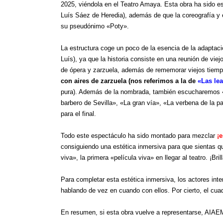
2025, viéndola en el Teatro Amaya. Esta obra ha sido esc
Luís Sáez de Heredia), además de que la coreografía y es
su pseudónimo «Poty».
La estructura coge un poco de la esencia de la adaptac
Luís), ya que la historia consiste en una reunión de vi
de ópera y zarzuela, además de rememorar viejos tiemp
con aires de zarzuela (nos referimos a la de
«Las le
pura). Además de la nombrada, también escucharemos «N
barbero de Sevilla», «La gran vía», «La verbena de la 
para el final.
Todo este espectáculo ha sido montado para mezclar
¡
consiguiendo una estética inmersiva para que sientas qu
viva», la primera «película viva» en llegar al teatro. ¡Brill
Para completar esta estética inmersiva, los actores int
hablando de vez en cuando con ellos. Por cierto, el 
En resumen, si esta obra vuelve a representarse, AIAE