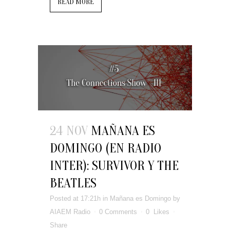
READ MORE
24 NOV
MAÑANA ES
DOMINGO (EN RADIO
INTER): SURVIVOR Y THE
BEATLES
Posted at 17:21h
in
Mañana es Domingo
by
AIAEM Radio
0 Comments
0
Likes
Share