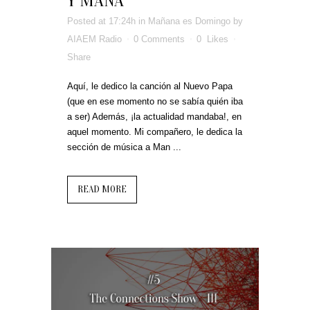
Y MANÁ
Posted at 17:24h
in
Mañana es Domingo
by
AIAEM Radio
0 Comments
0
Likes
Share
Aquí, le dedico la canción al Nuevo Papa
(que en ese momento no se sabía quién iba
a ser) Además, ¡la actualidad mandaba!, en
aquel momento. Mi compañero, le dedica la
sección de música a Man ...
READ MORE