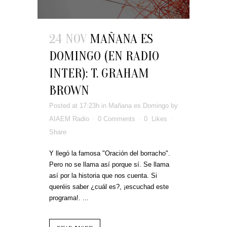
24 NOV
MAÑANA ES
DOMINGO (EN RADIO
INTER): T. GRAHAM
BROWN
Posted at 17:23h
in
Mañana es Domingo
by
AIAEM Radio
0 Comments
0
Likes
Share
Y llegó la famosa "Oración del borracho".
Pero no se llama así porque sí. Se llama
así por la historia que nos cuenta. Si
queréis saber ¿cuál es?, ¡escuchad este
programa!. ...