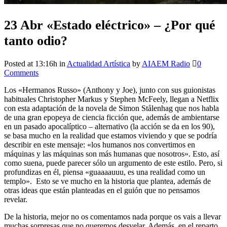
23 Abr
«Estado eléctrico» – ¿Por qué
tanto odio?
Posted at 13:16h
in
Actualidad Artística
by
AIAEM Radio
0
Comments
Los «Hermanos Russo» (Anthony y Joe), junto con sus guionistas
habituales
Christopher Markus y
Stephen McFeely, llegan a Netflix
con esta adaptación de la novela de Simon Stålenhag que nos habla
de una gran epopeya de ciencia ficción que, además de ambientarse
en un pasado apocalíptico – alternativo (la acción se da en los 90),
se basa mucho en la realidad que estamos viviendo y que se podría
describir en este mensaje: «los humanos nos convertimos en
máquinas y las máquinas son más humanas que nosotros». Esto, así
como suena, puede parecer sólo un argumento de este estilo. Pero, si
profundizas en él, piensa «guaaaauuu, es una realidad como un
templo». Esto se ve mucho en la historia que plantea, además de
otras ideas que están planteadas en el guión que no pensamos
revelar.
De la historia, mejor no os comentamos nada porque os vais a llevar
muchas sorpresas que no queremos desvelar. Además, en el reparto