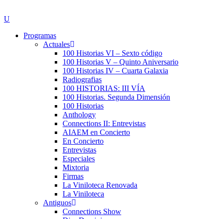
Programas
Actuales
100 Historias VI – Sexto código
100 Historias V – Quinto Aniversario
100 Historias IV – Cuarta Galaxia
Radiografias
100 HISTORIAS: III VÍA
100 Historias. Segunda Dimensión
100 Historias
Anthology
Connections II: Entrevistas
AIAEM en Concierto
En Concierto
Entrevistas
Especiales
Mixtoria
Firmas
La Viniloteca Renovada
La Viniloteca
Antiguos
Connections Show