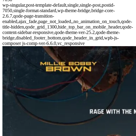
wp-singular,post-template-default,single,single-post,postid-
7050,single-format-standard,wp-theme-bridge,bridge-core-
2.6.7,qode-page-transition-
enabled,ajax_fade,page_not_loaded,,no_animation_on_touch,qode-
title-hidden,qode_grid_1300,hide_top_bar_on_mobile_header,qode-
content-sidebar-responsive,qode-theme-ver-25.2,qode-theme-
bridge,disabled_footer_bottom,qode_header_in_grid,wpb-js-
composer js-comp-ver-6.6.0,vc_responsive