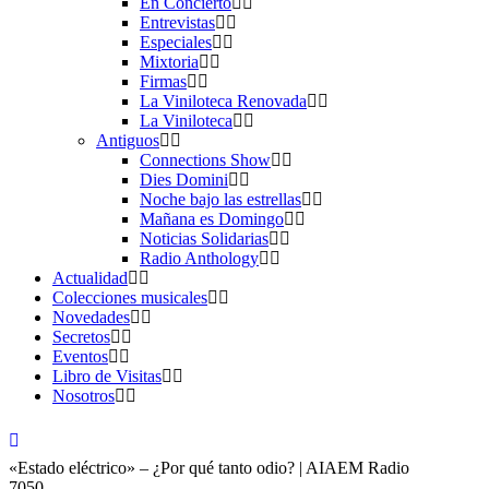
En Concierto
Entrevistas
Especiales
Mixtoria
Firmas
La Viniloteca Renovada
La Viniloteca
Antiguos
Connections Show
Dies Domini
Noche bajo las estrellas
Mañana es Domingo
Noticias Solidarias
Radio Anthology
Actualidad
Colecciones musicales
Novedades
Secretos
Eventos
Libro de Visitas
Nosotros
«Estado eléctrico» – ¿Por qué tanto odio? | AIAEM Radio
7050