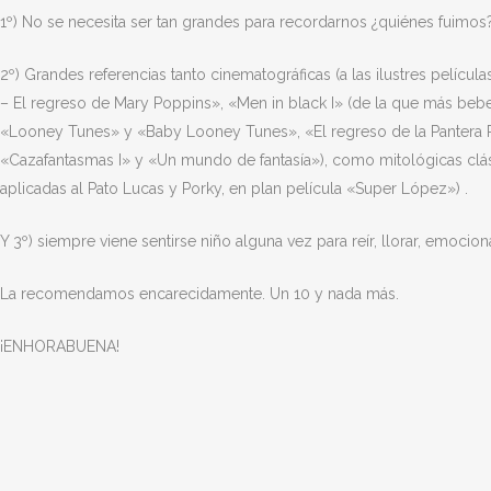
1º) No se necesita ser tan grandes para recordarnos ¿quiénes fuimos?
2º) Grandes referencias tanto cinematográficas (a las ilustres pelíc
– El regreso de Mary Poppins», «Men in black I» (de la que más bebe
«Looney Tunes» y «Baby Looney Tunes», «El regreso de la Pantera 
«Cazafantasmas I» y «Un mundo de fantasía»), como mitológicas clás
aplicadas al Pato Lucas y Porky, en plan película «Super López») .
Y 3º) siempre viene sentirse niño alguna vez para reír, llorar, emocion
La recomendamos encarecidamente. Un 10 y nada más.
¡ENHORABUENA!