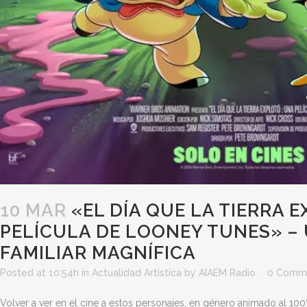
10 MAR
«EL DÍA QUE LA TIERRA 
PELÍCULA DE LOONEY TUNES» –
FAMILIAR MAGNÍFICA
Posted at 10:54h
in
Actualidad Artística
by
AIAEM Radio
0 Comm
Volver a ver en el cine a estos personajes, en género animado al 100