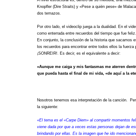
Knopfler (Dire Straits) y «Pese a quién pese» de Malacab
dos temazos.
Por otro lado, el videoclip juega a la dualidad. En el vi
como enterrada entre recuerdos del tiempo que fue feliz.
En conjunto, la conclusión de la historia que sacamos 
los recuerdos para encontrar entre todos ellos la fuerza p
¡SONREIR!. Es decir, es el equivalente a decir:
«Aunque me caiga y mis fantasmas me aterren dentro 
que pueda hasta el final de mi vida, «de aquí a la et
Nosotros tenemos esa interpretación de la canción. Pero
la siguiente:
«El tema es el «Carpe Diem» al compartir momentos feli
viene dada por que a veces estas personas dejan de est
brindando por ellas. Es la imagen que he ido mencionan