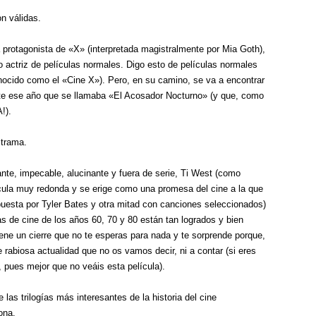
n válidas.
 protagonista de «X» (interpretada magistralmente por Mia Goth),
 actriz de películas normales. Digo esto de películas normales
onocido como el «Cine X»). Pero, en su camino, se va a encontrar
te ese año que se llamaba «El Acosador Nocturno» (y que, como
!).
 trama.
te, impecable, alucinante y fuera de serie, Ti West (como
elícula muy redonda y se erige como una promesa del cine a la que
puesta por Tyler Bates y otra mitad con canciones seleccionados)
 de cine de los años 60, 70 y 80 están tan logrados y bien
ene un cierre que no te esperas para nada y te sorprende porque,
 rabiosa actualidad que no os vamos decir, ni a contar (si eres
, pues mejor que no veáis esta película).
 las trilogías más interesantes de la historia del cine
ona.