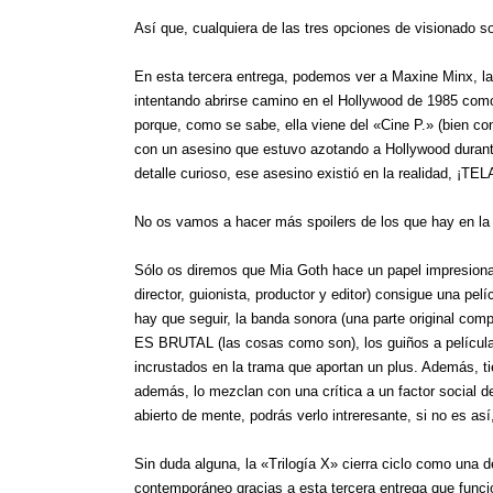
Así que, cualquiera de las tres opciones de visionado so
En esta tercera entrega, podemos ver a Maxine Minx, la
intentando abrirse camino en el Hollywood de 1985 como
porque, como se sabe, ella viene del «Cine P.» (bien c
con un asesino que estuvo azotando a Hollywood duran
detalle curioso, ese asesino existió en la realidad, ¡TELA
No os vamos a hacer más spoilers de los que hay en la
Sólo os diremos que Mia Goth hace un papel impresionan
director, guionista, productor y editor) consigue una p
hay que seguir, la banda sonora (una parte original com
ES BRUTAL (las cosas como son), los guiños a películas
incrustados en la trama que aportan un plus. Además, ti
además, lo mezclan con una crítica a un factor social de
abierto de mente, podrás verlo intreresante, si no es así
Sin duda alguna, la «Trilogía X» cierra ciclo como una de
contemporáneo gracias a esta tercera entrega que funci