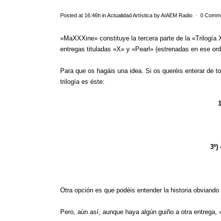
Posted at 16:46h
in
Actualidad Artística
by
AIAEM Radio
0 Comm
«MaXXXine» constituye la tercera parte de la «Trilogí
entregas tituladas «X» y «Pearl» (estrenadas en ese ord
Para que os hagáis una idea. Si os queréis enterar de to
trilogía es éste:
1
3º)
Otra opción es que podéis entender la historia obviando
Pero, aún así, aunque haya algún guiño a otra entrega