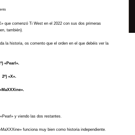
ents
a X» que comenzó Ti West en el 2022 con sus dos primeras
en, también).
da la historia, os comento que el orden en el que debéis ver la
º) «Pearl».
2º) «X».
 «MaXXXine».
 «Pearl» y viendo las dos restantes.
, «MaXXXine» funciona muy bien como historia independiente.