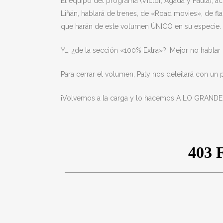
El equipo del programa (Víctor, Ágada y Paula), ac
Liñán, hablará de trenes, de «Road movies», de f
que harán de este volumen ÚNICO en su especie.
Y…, ¿de la sección «100% Extra»?. Mejor no hablar
Para cerrar el volumen, Paty nos deleitará con un
¡Volvemos a la carga y lo hacemos A LO GRANDE