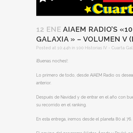
12 ENE
AIAEM RADIO’S «10
GALAXIA » – VOLUMEN V (
Posted at 10:44h
in
100 Historias IV - Cuarta Gal
¡Buenas noches!:
Lo primero de todo, desde AIAEM Radio os deseam
anterior.
Después de Navidad y de entrar en el año con buen
su recorrido en el ranking.
En esta entrega, iremos desde el planeta 80 al 76.