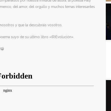
ompañados por nuestra invitada de altura, la poetisa Paty
lamenco, del amor, del orgullo y muchos temas interesantes
 nosotros y que la descubráis vosotros.
 poema suyo de su último libro «(R)Evolución».
!😀