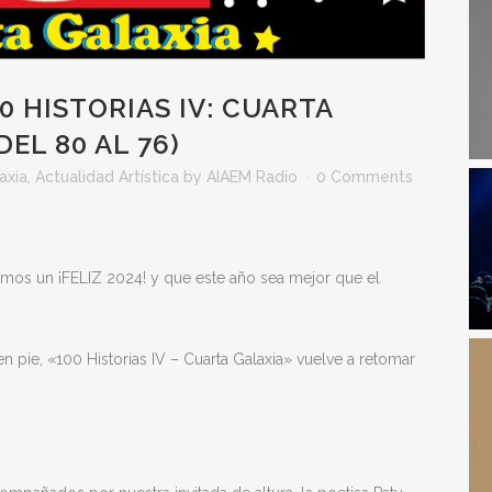
0 HISTORIAS IV: CUARTA
DEL 80 AL 76)
axia
,
Actualidad Artística
by
AIAEM Radio
0 Comments
os un ¡FELIZ 2024! y que este año sea mejor que el
 pie, «100 Historias IV – Cuarta Galaxia» vuelve a retomar