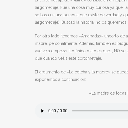
El cortometraje de «Matria» consiste en un experim
largometraje. Fue una cosa muy curiosa ya que, la
se basa en una persona que existe de verdad y que
largometraje). Buscad la historia, no os queremos 
Por otro lado, tenemos «Amarradas» uncorto de a
madre, personalmente. Además, también es biográf
vuelve a empezar. Lo único malo es que…, NO se s
qué cuando veáis este cortometraje.
El argumento de «La colcha y la madre» se puede
exponemos a continuación:
«La madre de todas 