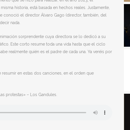
ento que se hizo para realizar, en el año 2023, el
 misma historia, está basada en hechos reales. Justamente,
 conoció el director Álvaro Gago (director, también, del
decir nada.
nimación sorprendente cuya directora se lo dedicó a su
ico. Este corto resume toda una vida hasta que el ciclo
abe realmente quién es el padre de cada una. Ya veréis por
 resumir en estas dos canciones, en el orden que
las protestas» – Los Gandules.