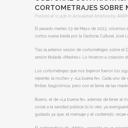
CORTOMETRAJES SOBRE 
Posted at 11:43h
in
Actualidad Artística
by
AIAEM
El pasado martes 23 de Mayo de 2023, volvimos a 
cortos nueva traída por la Gestoría Cultural José L
Tras la anterior sesión de cortometrajes sobre el 
sesión titulada «Madres». Lo hicieron a colación d
Los cortometrajes que nos trajeron fueron los sig
repente, la noche» y «La buena fe». Cada uno de di
thriller, tragicómica; pero con el tema de las mad
Bueno, el de «La buena fe», además de tener al m
social a la sanidad pública (si lo véis, ya averigu
gustado ya que, el mensaje y el contenido, recae 