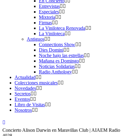
En Concierto
Entrevistas
Especiales
Mixtoria
Firmas
La Viniloteca Renovada
La Viniloteca
Antiguos
Connections Show
Dies Domini
Noche bajo las estrellas
Mañana es Domingo
Noticias Solidarias
Radio Anthology
Actualidad
Colecciones musicales
Novedades
Secretos
Eventos
Libro de Visitas
Nosotros
Concierto Alison Darwin en Maravillas Club | AIAEM Radio
4028