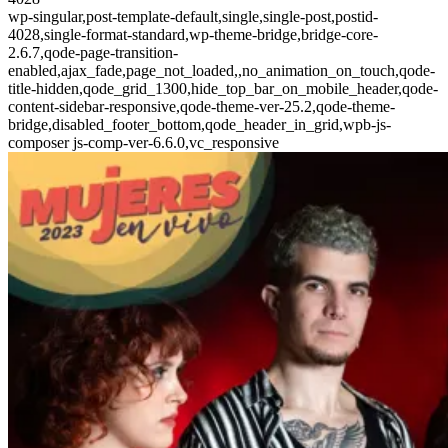
wp-singular,post-template-default,single,single-post,postid-
4028,single-format-standard,wp-theme-bridge,bridge-core-
2.6.7,qode-page-transition-
enabled,ajax_fade,page_not_loaded,,no_animation_on_touch,qode-
title-hidden,qode_grid_1300,hide_top_bar_on_mobile_header,qode-
content-sidebar-responsive,qode-theme-ver-25.2,qode-theme-
bridge,disabled_footer_bottom,qode_header_in_grid,wpb-js-
composer js-comp-ver-6.6.0,vc_responsive