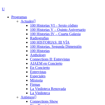
Programas
Actuales
100 Historias VI – Sexto código
100 Historias V – Quinto Aniversario
100 Historias IV – Cuarta Galaxia
Radiografias
100 HISTORIAS: III VÍA
100 Historias. Segunda Dimensión
100 Historias
Anthology
Connections II: Entrevistas
AIAEM en Concierto
En Concierto
Entrevistas
Especiales
Mixtoria
Firmas
La Viniloteca Renovada
La Viniloteca
Antiguos
Connections Show